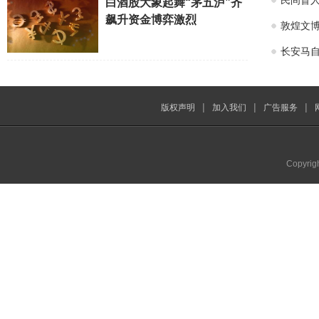
民间盲
白酒股大象起舞“茅五泸”齐
飙升资金博弈激烈
敦煌文博
长安马自
|
|
|
版权声明
加入我们
广告服务
Copyrig