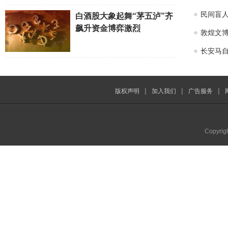
民间盲
白酒股大象起舞“茅五泸”齐
飙升资金博弈激烈
敦煌文博
长安马自
|
|
|
版权声明
加入我们
广告服务
Copyrig