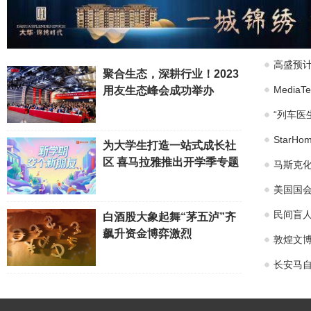
高盛预计
聚合生态，深耕行业！2023
Medi
用友生态峰会成功举办
“列车医
Star
为大学生打造一站式成长社
区 喜马拉雅推出开学季专题
马斯克化
美国国会
民间盲
白酒股大象起舞“茅五泸”齐
飙升资金博弈激烈
敦煌文博
长安马自