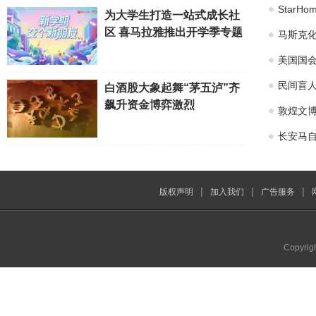
Star
为大学生打造一站式成长社
区 喜马拉雅推出开学季专题
马斯克化
美国国会
民间盲
白酒股大象起舞“茅五泸”齐
飙升资金博弈激烈
敦煌文博
长安马自
|
|
|
版权声明
加入我们
广告服务
Copyrig