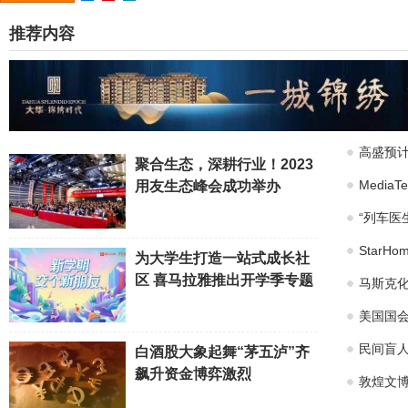
推荐内容
高盛预计
聚合生态，深耕行业！2023
Medi
用友生态峰会成功举办
“列车医
Star
为大学生打造一站式成长社
区 喜马拉雅推出开学季专题
马斯克化
美国国会
民间盲
白酒股大象起舞“茅五泸”齐
飙升资金博弈激烈
敦煌文博