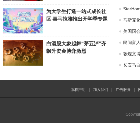
Star
为大学生打造一站式成长社
区 喜马拉雅推出开学季专题
马斯克化
美国国会
民间盲
白酒股大象起舞“茅五泸”齐
飙升资金博弈激烈
敦煌文博
长安马自
|
|
|
版权声明
加入我们
广告服务
Copyrig