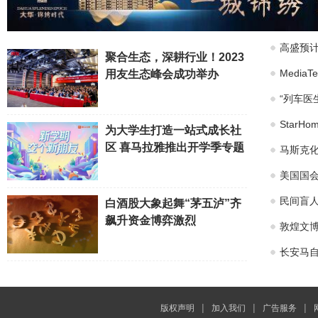
高盛预计
聚合生态，深耕行业！2023
Medi
用友生态峰会成功举办
“列车医
Star
为大学生打造一站式成长社
区 喜马拉雅推出开学季专题
马斯克化
美国国会
民间盲
白酒股大象起舞“茅五泸”齐
飙升资金博弈激烈
敦煌文博
长安马自
|
|
|
版权声明
加入我们
广告服务