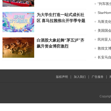
“列车医
Star
为大学生打造一站式成长社
区 喜马拉雅推出开学季专题
马斯克化
美国国会
民间盲
白酒股大象起舞“茅五泸”齐
飙升资金博弈激烈
敦煌文博
长安马自
|
|
|
版权声明
加入我们
广告服务
Copyrig