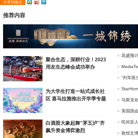
分享到微信
推荐内容
高盛预计
聚合生态，深耕行业！2023
Medi
用友生态峰会成功举办
“列车医
Star
为大学生打造一站式成长社
区 喜马拉雅推出开学季专题
马斯克化
美国国会
民间盲
白酒股大象起舞“茅五泸”齐
飙升资金博弈激烈
敦煌文博