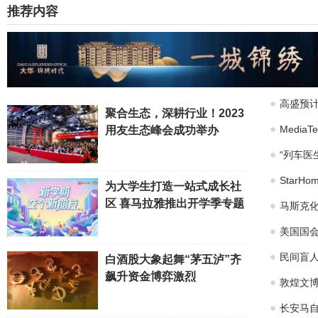
推荐内容
高盛预计
聚合生态，深耕行业！2023
Medi
用友生态峰会成功举办
“列车医
Star
为大学生打造一站式成长社
区 喜马拉雅推出开学季专题
马斯克化
美国国会
民间盲
白酒股大象起舞“茅五泸”齐
飙升资金博弈激烈
敦煌文博
长安马自