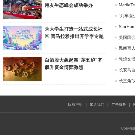
Medi
用友生态峰会成功举办
“列车医
Star
为大学生打造一站式成长社
区 喜马拉雅推出开学季专题
美国国会
民间盲
敦煌文博
白酒股大象起舞“茅五泸”齐
飙升资金博弈激烈
长安马自
长三角“
|
|
|
版权声明
加入我们
广告服务
Copyrig