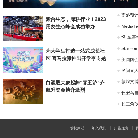
高盛预计
聚合生态，深耕行业！2023
Medi
用友生态峰会成功举办
“列车医
Star
为大学生打造一站式成长社
区 喜马拉雅推出开学季专题
美国国会
民间盲
敦煌文博
白酒股大象起舞“茅五泸”齐
飙升资金博弈激烈
长安马自
长三角“
|
|
|
版权声明
加入我们
广告服务