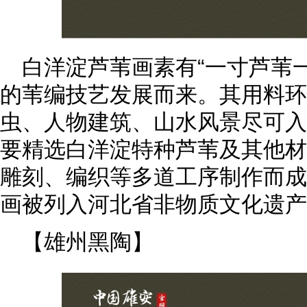
白洋淀芦苇画素有“一寸芦苇
的苇编技艺发展而来。其用料环
虫、人物建筑、山水风景尽可入
要精选白洋淀特种芦苇及其他材
雕刻、编织等多道工序制作而成。
画被列入河北省非物质文化遗产
【雄州黑陶】