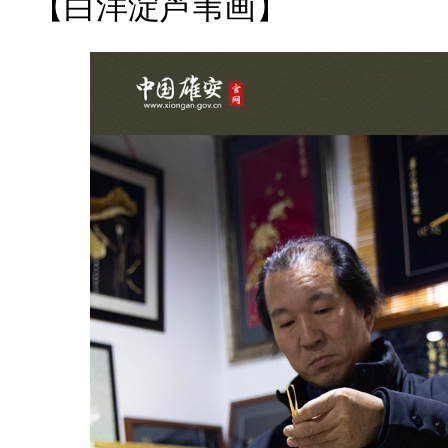
【白洋淀芦苇画】