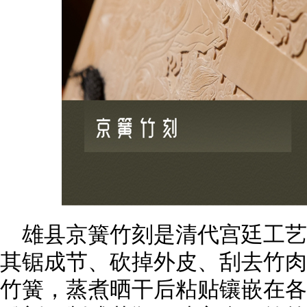
雄县京簧竹刻是清代宫廷工
其锯成节、砍掉外皮、刮去竹肉
竹簧，蒸煮晒干后粘贴镶嵌在各