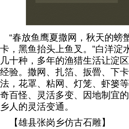
“春放鱼鹰夏撒网，秋天的螃
卡，黑鱼抬头上鱼叉。”白洋淀
几十种，多年的渔猎生活让淀区
经验。撒网、扎箔、扳罾、下卡
法，花罩、粘网、灯笼、虾篓等
奇百怪、灵活多变、因地制宜的
乡人的灵活变通。
【雄县张岗乡仿古石雕】