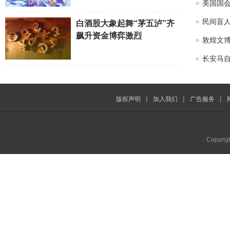
美国国会
民间盲
白酒股大象起舞“茅五泸”齐
飙升资金博弈激烈
敦煌文博
长安马自
|
|
|
版权声明
加入我们
广告服务
Copyrig