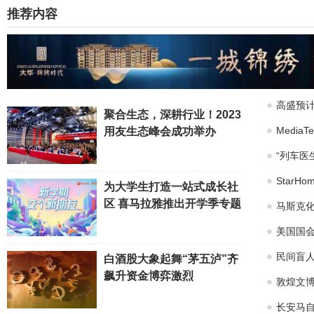
推荐内容
高盛预计
聚合生态，深耕行业！2023
Medi
用友生态峰会成功举办
“列车医
Star
为大学生打造一站式成长社
区 喜马拉雅推出开学季专题
马斯克化
美国国会
民间盲
白酒股大象起舞“茅五泸”齐
飙升资金博弈激烈
敦煌文博
长安马自