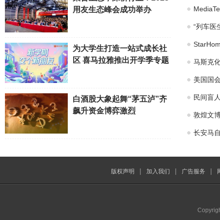
Medi
用友生态峰会成功举办
“列车医
Star
为大学生打造一站式成长社
区 喜马拉雅推出开学季专题
马斯克化
美国国会
民间盲
白酒股大象起舞“茅五泸”齐
飙升资金博弈激烈
敦煌文博
长安马自
|
|
|
版权声明
加入我们
广告服务
Copyrig