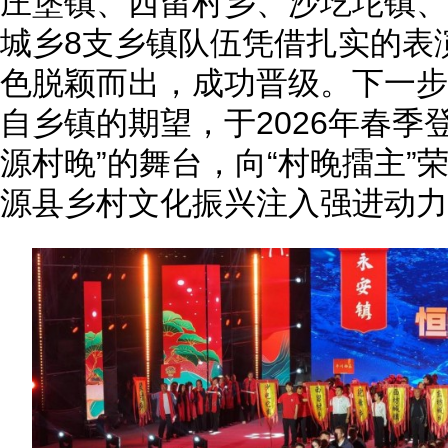
庄堡镇、西留村乡、沙圪坨镇、
城乡8支乡镇队伍凭借扎实的表
色脱颖而出，成功晋级。下一步
自乡镇的期望，于2026年春季
源村晚”的舞台，向“村晚擂主”
源县乡村文化振兴注入强进动力