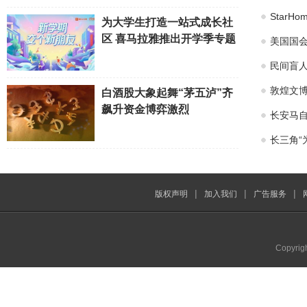
Star
为大学生打造一站式成长社
区 喜马拉雅推出开学季专题
美国国会
民间盲
敦煌文博
白酒股大象起舞“茅五泸”齐
飙升资金博弈激烈
长安马自
长三角“
|
|
|
版权声明
加入我们
广告服务
Copyrig