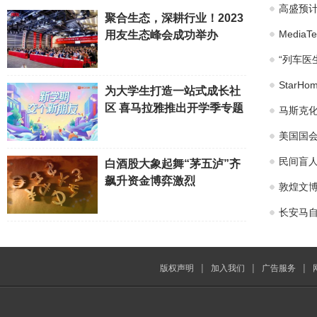
高盛预计
聚合生态，深耕行业！2023
Medi
用友生态峰会成功举办
“列车医
Star
为大学生打造一站式成长社
区 喜马拉雅推出开学季专题
马斯克化
美国国会
民间盲
白酒股大象起舞“茅五泸”齐
飙升资金博弈激烈
敦煌文博
长安马自
|
|
|
版权声明
加入我们
广告服务